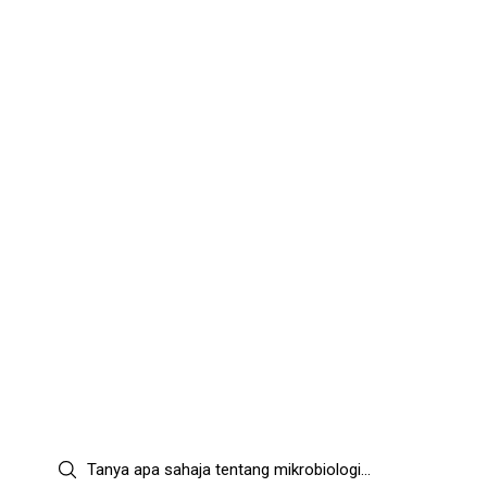
SUMBER DIPERCAYAI ANDA UNTUK PENGETAHUAN
MIKROBIOLOGI.
Soalan mikrobiologi anda, akhirnya
terjawab.
Cari istilah glosari, ambil kuiz dalam lebih daripada 30 kategori,
dan dapatkan jawapan dikuasakan AI untuk sebarang perkara
berkaitan mikrobiologi.