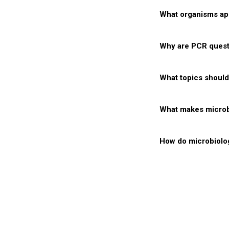
What organisms ap
Why are PCR questi
What topics should
What makes microb
How do microbiolog