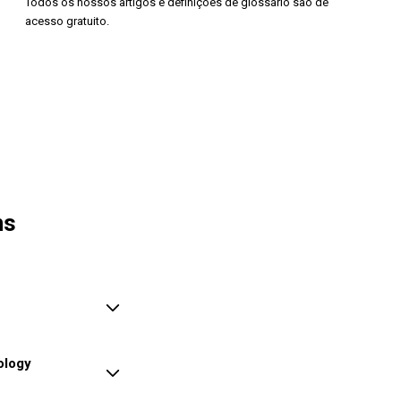
Todos os nossos artigos e definições de glossário são de
acesso gratuito.
ns
ology