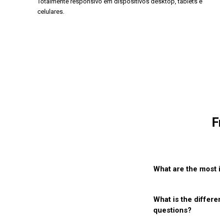
Totalmente responsivo em dispositivos desktop, tablets e
celulares.
F
What are the most 
What is the differ
questions?